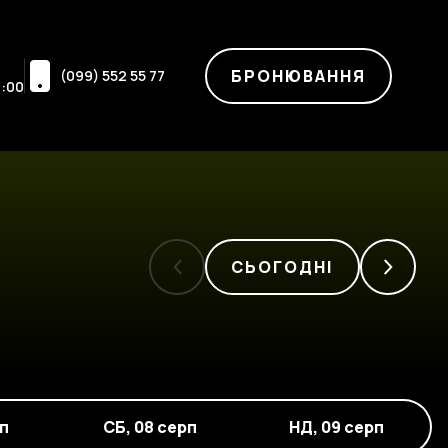
БРОНЮВАННЯ
(099) 552 55 77
3:00
СЬОГОДНІ
рп
СБ
,
08 серп
НД
,
09 серп