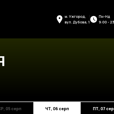
м. Ужгород,
Пн-Нд
вул. Дубова, 1
9:00 - 2
я
СР
,
05 серп
ЧТ
,
06 серп
ПТ
,
07 се