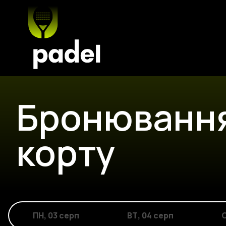
Бронюванн
корту
ПН
,
03 серп
ВТ
,
04 серп